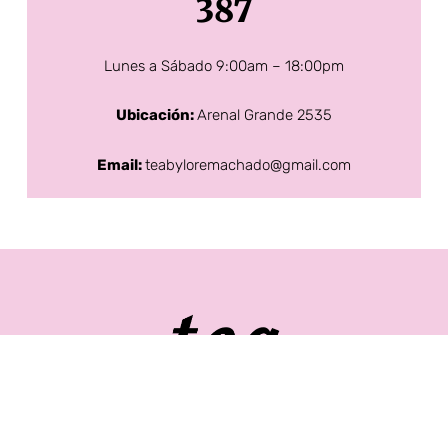
387
Lunes a Sábado 9:00am – 18:00pm
Ubicación:
Arenal Grande 2535
Email:
teabyloremachado@gmail.com
All xxx content in only few clicks
https://stanwoodcamanoarts.com/category/blonde/
https://stan
2209 3867