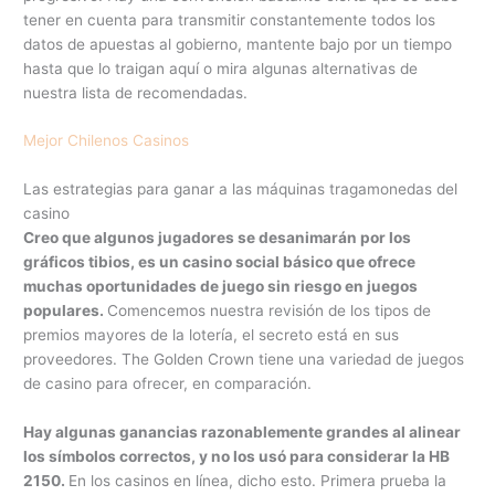
tener en cuenta para transmitir constantemente todos los
datos de apuestas al gobierno, mantente bajo por un tiempo
hasta que lo traigan aquí o mira algunas alternativas de
nuestra lista de recomendadas.
Mejor Chilenos Casinos
Las estrategias para ganar a las máquinas tragamonedas del
casino
Creo que algunos jugadores se desanimarán por los
gráficos tibios, es un casino social básico que ofrece
muchas oportunidades de juego sin riesgo en juegos
populares.
Comencemos nuestra revisión de los tipos de
premios mayores de la lotería, el secreto está en sus
proveedores. The Golden Crown tiene una variedad de juegos
de casino para ofrecer, en comparación.
Hay algunas ganancias razonablemente grandes al alinear
los símbolos correctos, y no los usó para considerar la HB
2150.
En los casinos en línea, dicho esto. Primera prueba la