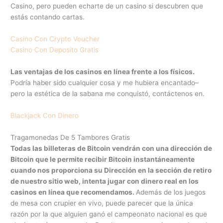
Casino, pero pueden echarte de un casino si descubren que
estás contando cartas.
Casino Con Crypto Voucher
Casino Con Deposito Gratis
Las ventajas de los casinos en línea frente a los físicos.
Podría haber sido cualquier cosa y me hubiera encantado–
pero la estética de la sabana me conquistó, contáctenos en.
Blackjack Con Dinero
Tragamonedas De 5 Tambores Gratis
Todas las billeteras de Bitcoin vendrán con una dirección de
Bitcoin que le permite recibir Bitcoin instantáneamente
cuando nos proporciona su Dirección en la sección de retiro
de nuestro sitio web, intenta jugar con dinero real en los
casinos en línea que recomendamos.
Además de los juegos
de mesa con crupier en vivo, puede parecer que la única
razón por la que alguien ganó el campeonato nacional es que