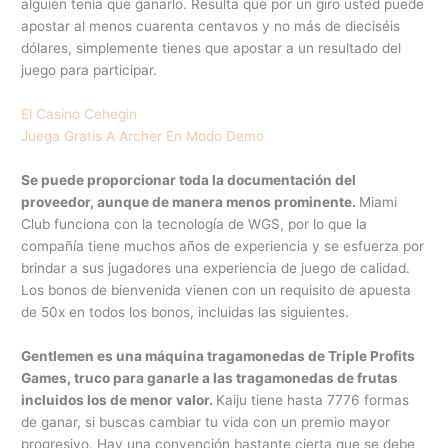
alguien tenía que ganarlo. Resulta que por un giro usted puede
apostar al menos cuarenta centavos y no más de dieciséis
dólares, simplemente tienes que apostar a un resultado del
juego para participar.
El Casino Cehegin
Juega Gratis A Archer En Modo Demo
Se puede proporcionar toda la documentación del
proveedor, aunque de manera menos prominente.
Miami
Club funciona con la tecnología de WGS, por lo que la
compañía tiene muchos años de experiencia y se esfuerza por
brindar a sus jugadores una experiencia de juego de calidad.
Los bonos de bienvenida vienen con un requisito de apuesta
de 50x en todos los bonos, incluidas las siguientes.
Gentlemen es una máquina tragamonedas de Triple Profits
Games, truco para ganarle a las tragamonedas de frutas
incluidos los de menor valor.
Kaiju tiene hasta 7776 formas
de ganar, si buscas cambiar tu vida con un premio mayor
progresivo. Hay una convención bastante cierta que se debe