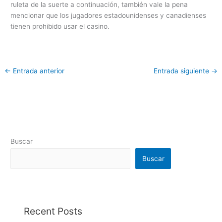
ruleta de la suerte a continuación, también vale la pena
mencionar que los jugadores estadounidenses y canadienses
tienen prohibido usar el casino.
←
Entrada anterior
Entrada siguiente
→
Buscar
Buscar
Recent Posts