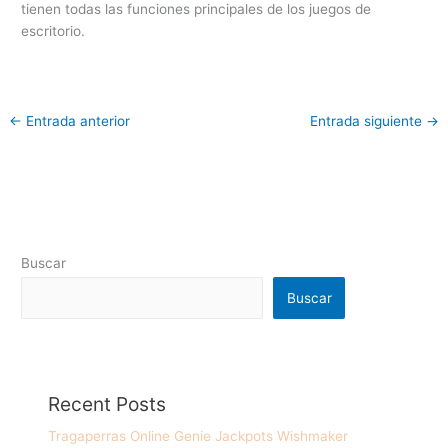
tienen todas las funciones principales de los juegos de
escritorio.
←
Entrada anterior
Entrada siguiente
→
Buscar
Buscar
Recent Posts
Tragaperras Online Genie Jackpots Wishmaker