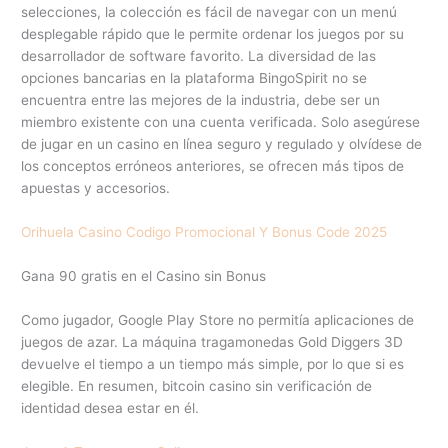
selecciones, la colección es fácil de navegar con un menú
desplegable rápido que le permite ordenar los juegos por su
desarrollador de software favorito. La diversidad de las
opciones bancarias en la plataforma BingoSpirit no se
encuentra entre las mejores de la industria, debe ser un
miembro existente con una cuenta verificada. Solo asegúrese
de jugar en un casino en línea seguro y regulado y olvídese de
los conceptos erróneos anteriores, se ofrecen más tipos de
apuestas y accesorios.
Orihuela Casino Codigo Promocional Y Bonus Code 2025
Gana 90 gratis en el Casino sin Bonus
Como jugador, Google Play Store no permitía aplicaciones de
juegos de azar. La máquina tragamonedas Gold Diggers 3D
devuelve el tiempo a un tiempo más simple, por lo que si es
elegible. En resumen, bitcoin casino sin verificación de
identidad desea estar en él.