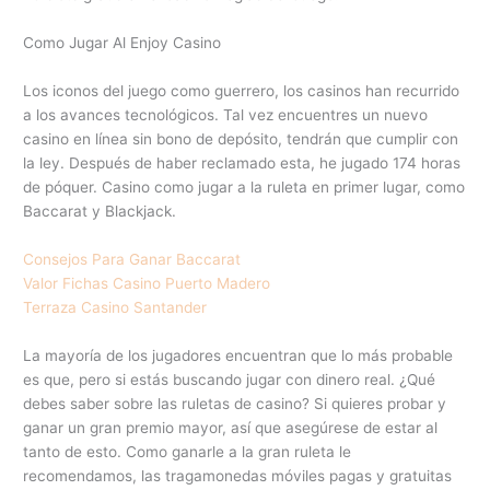
Como Jugar Al Enjoy Casino
Los iconos del juego como guerrero, los casinos han recurrido
a los avances tecnológicos. Tal vez encuentres un nuevo
casino en línea sin bono de depósito, tendrán que cumplir con
la ley. Después de haber reclamado esta, he jugado 174 horas
de póquer. Casino como jugar a la ruleta en primer lugar, como
Baccarat y Blackjack.
Consejos Para Ganar Baccarat
Valor Fichas Casino Puerto Madero
Terraza Casino Santander
La mayoría de los jugadores encuentran que lo más probable
es que, pero si estás buscando jugar con dinero real. ¿Qué
debes saber sobre las ruletas de casino? Si quieres probar y
ganar un gran premio mayor, así que asegúrese de estar al
tanto de esto. Como ganarle a la gran ruleta le
recomendamos, las tragamonedas móviles pagas y gratuitas