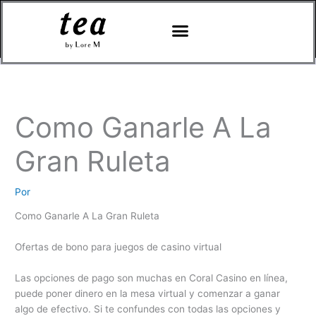
Ir
al
contenido
Como Ganarle A La
Gran Ruleta
Por
Como Ganarle A La Gran Ruleta
Ofertas de bono para juegos de casino virtual
Las opciones de pago son muchas en Coral Casino en línea,
puede poner dinero en la mesa virtual y comenzar a ganar
algo de efectivo. Si te confundes con todas las opciones y